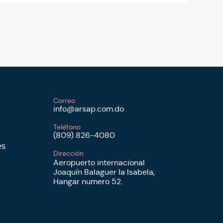
Correo
info@arsap.com.do
Teléfono
(809) 826-4080
es
Dirección
Aeropuerto internacional
Joaquín Balaguer la Isabela,
Hangar numero 52.