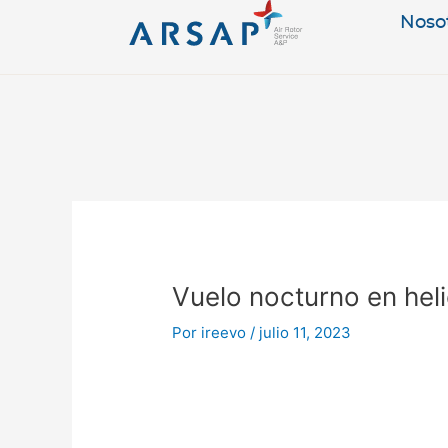
Ir
Noso
al
contenido
Navegación
de
entradas
Vuelo nocturno en hel
Por
ireevo
/
julio 11, 2023